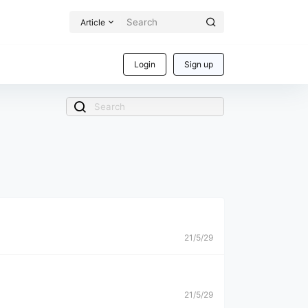
Article
Login
Sign up
21/5/29
21/5/29