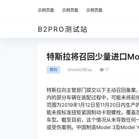
示例页面
示例页面
示例页面
B2PRO测试站
特斯拉将召回少量进口Mod
17
数码
5month
29Day
特斯拉向主管部门提交以下主动召回备案
内的部分车辆在装配过程中，可能未将前
范围为2019年1月12日至11月20日内生
能未按标准扭矩紧固制动卡钳螺栓。覆盖范围为2
车型。截至目前，这个情况从未导致任何
或受伤案例。中国制造Model 3及Mode