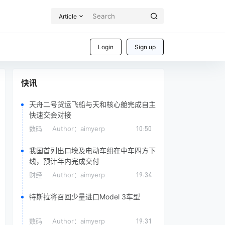
Article
Login
Sign up
快讯
天舟二号货运飞船与天和核心舱完成自主
快速交会对接
数码
Author：
aimyerp
10:50
我国首列出口埃及电动车组在中车四方下
线，预计年内完成交付
财经
Author：
aimyerp
19:34
特斯拉将召回少量进口Model 3车型
数码
Author：
aimyerp
19:31