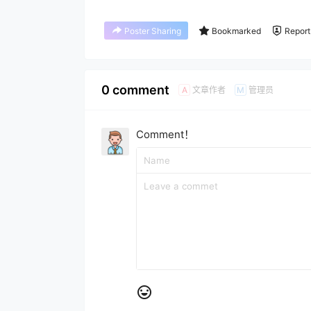
Poster Sharing
Bookmarked
Report
0 comment
文章作者
管理员
A
M
Comment！